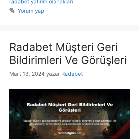
radabet yatırım olanakları
Yorum yap
Radabet Müşteri Geri
Bildirimleri Ve Görüşleri
Mart 13, 2024
yazar
Radabet