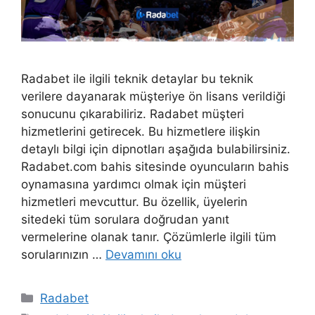
Radabet ile ilgili teknik detaylar bu teknik
verilere dayanarak müşteriye ön lisans verildiği
sonucunu çıkarabiliriz. Radabet müşteri
hizmetlerini getirecek. Bu hizmetlere ilişkin
detaylı bilgi için dipnotları aşağıda bulabilirsiniz.
Radabet.com bahis sitesinde oyuncuların bahis
oynamasına yardımcı olmak için müşteri
hizmetleri mevcuttur. Bu özellik, üyelerin
sitedeki tüm sorulara doğrudan yanıt
vermelerine olanak tanır. Çözümlerle ilgili tüm
sorularınızın …
Devamını oku
Kategoriler
Radabet