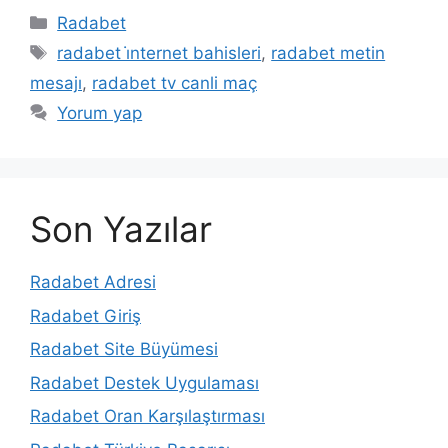
Kategoriler
Radabet
Etiketler
radabet i̇nternet bahisleri
,
radabet metin
mesajı
,
radabet tv canli maç
Yorum yap
Son Yazılar
Radabet Adresi
Radabet Giriş
Radabet Site Büyümesi
Radabet Destek Uygulaması
Radabet Oran Karşılaştırması