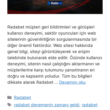
Radabet müşteri geri bildirimleri ve görüşleri
kullanıcı deneyimi, sektör oyuncuları için web
sitelerinin güvenilirliğinin sorgulanmasında bir
diğer önemli faktördür. Web sitesi hakkında
genel bilgi, siteyi görüntüleyerek ve erişim
talebinde bulunarak elde edilir. Özünde kullanıcı
deneyimi, sitenin nasıl çalıştığını aktarmanın ve
müşterilerine karşı tutumunu yansıtmanın en
doğru ve kapsamlı yoludur. Tüm bu bilgileri
dikkate alarak Radabet …
Devamını oku
Kategoriler
Radabet
Etiketler
radabet denemenin zamanı geldi
,
radabet