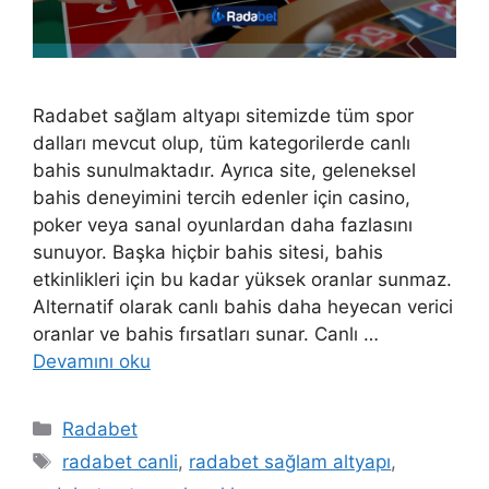
Radabet sağlam altyapı sitemizde tüm spor
dalları mevcut olup, tüm kategorilerde canlı
bahis sunulmaktadır. Ayrıca site, geleneksel
bahis deneyimini tercih edenler için casino,
poker veya sanal oyunlardan daha fazlasını
sunuyor. Başka hiçbir bahis sitesi, bahis
etkinlikleri için bu kadar yüksek oranlar sunmaz.
Alternatif olarak canlı bahis daha heyecan verici
oranlar ve bahis fırsatları sunar. Canlı …
Devamını oku
Kategoriler
Radabet
Etiketler
radabet canli
,
radabet sağlam altyapı
,