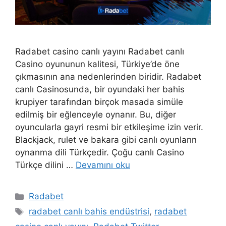
Radabet casino canlı yayını Radabet canlı
Casino oyununun kalitesi, Türkiye’de öne
çıkmasının ana nedenlerinden biridir. Radabet
canlı Casinosunda, bir oyundaki her bahis
krupiyer tarafından birçok masada simüle
edilmiş bir eğlenceyle oynanır. Bu, diğer
oyuncularla gayri resmi bir etkileşime izin verir.
Blackjack, rulet ve bakara gibi canlı oyunların
oynanma dili Türkçedir. Çoğu canlı Casino
Türkçe dilini …
Devamını oku
Kategoriler
Radabet
Etiketler
radabet canlı bahis endüstrisi
,
radabet