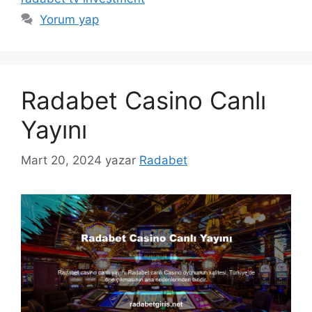
Yorum yap
Radabet Casino Canlı
Yayını
Mart 20, 2024
yazar
Radabet