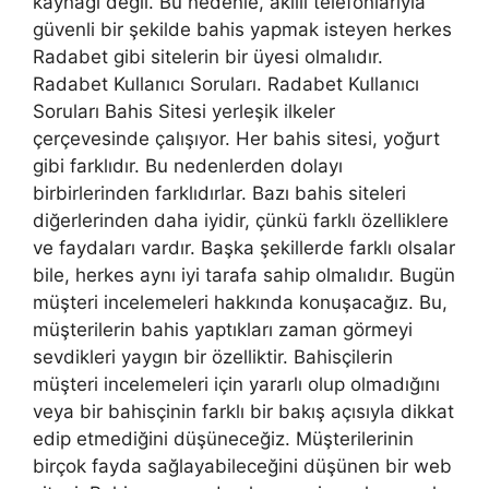
kaynağı değil. Bu nedenle, akıllı telefonlarıyla
güvenli bir şekilde bahis yapmak isteyen herkes
Radabet gibi sitelerin bir üyesi olmalıdır.
Radabet Kullanıcı Soruları. Radabet Kullanıcı
Soruları Bahis Sitesi yerleşik ilkeler
çerçevesinde çalışıyor. Her bahis sitesi, yoğurt
gibi farklıdır. Bu nedenlerden dolayı
birbirlerinden farklıdırlar. Bazı bahis siteleri
diğerlerinden daha iyidir, çünkü farklı özelliklere
ve faydaları vardır. Başka şekillerde farklı olsalar
bile, herkes aynı iyi tarafa sahip olmalıdır. Bugün
müşteri incelemeleri hakkında konuşacağız. Bu,
müşterilerin bahis yaptıkları zaman görmeyi
sevdikleri yaygın bir özelliktir. Bahisçilerin
müşteri incelemeleri için yararlı olup olmadığını
veya bir bahisçinin farklı bir bakış açısıyla dikkat
edip etmediğini düşüneceğiz. Müşterilerinin
birçok fayda sağlayabileceğini düşünen bir web