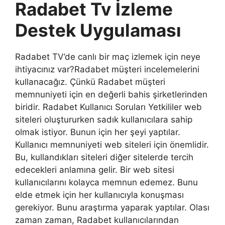
Radabet Tv İzleme
Destek Uygulaması
Radabet TV’de canlı bir maç izlemek için neye
ihtiyacınız var?Radabet müşteri incelemelerini
kullanacağız. Çünkü Radabet müşteri
memnuniyeti için en değerli bahis şirketlerinden
biridir. Radabet Kullanıcı Soruları Yetkililer web
siteleri oluştururken sadık kullanıcılara sahip
olmak istiyor. Bunun için her şeyi yaptılar.
Kullanıcı memnuniyeti web siteleri için önemlidir.
Bu, kullandıkları siteleri diğer sitelerde tercih
edecekleri anlamına gelir. Bir web sitesi
kullanıcılarını kolayca memnun edemez. Bunu
elde etmek için her kullanıcıyla konuşması
gerekiyor. Bunu araştırma yaparak yaptılar. Olası
zaman zaman, Radabet kullanıcılarından