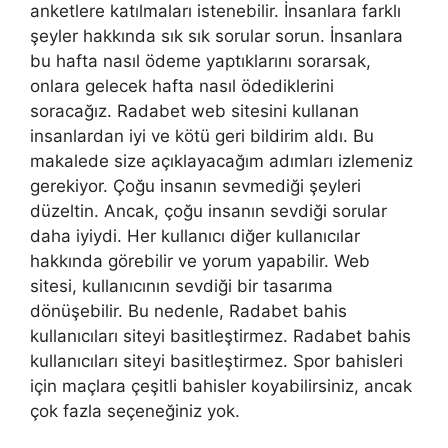
anketlere katılmaları istenebilir. İnsanlara farklı
şeyler hakkında sık sık sorular sorun. İnsanlara
bu hafta nasıl ödeme yaptıklarını sorarsak,
onlara gelecek hafta nasıl ödediklerini
soracağız. Radabet web sitesini kullanan
insanlardan iyi ve kötü geri bildirim aldı. Bu
makalede size açıklayacağım adımları izlemeniz
gerekiyor. Çoğu insanın sevmediği şeyleri
düzeltin. Ancak, çoğu insanın sevdiği sorular
daha iyiydi. Her kullanıcı diğer kullanıcılar
hakkında görebilir ve yorum yapabilir. Web
sitesi, kullanıcının sevdiği bir tasarıma
dönüşebilir. Bu nedenle, Radabet bahis
kullanıcıları siteyi basitleştirmez. Radabet bahis
kullanıcıları siteyi basitleştirmez. Spor bahisleri
için maçlara çeşitli bahisler koyabilirsiniz, ancak
çok fazla seçeneğiniz yok.