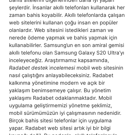
bahis sitelerini diğerlerinden daha iyi yapan
şeylerdir. İnsanlar akıllı telefonları kullanarak her
zaman bahis koyabilir. Akıllı telefonlarda çalışan
web sitelerini kullanan çoğu insan en popüler
olanlardır. Web sitesini istedikleri zaman ve
nerede ödeme yapmak ve bahis yapmak için
kullanabilirler. Samsung’un en son amiral gemisi
akıllı telefonu olan Samsung Galaxy S20 Ultra’yı
inceleyeceğiz. Araştırmamız kapsamında,
Radabet destek i̇ncelemesi
mobil web sitesinin
nasıl çalıştığını anlayabileceksiniz. Radabet
kalkınma yönetimine modern ve açık bir
yaklaşım benimsemeye çalışır. Bu yönetim
yaklaşımı Radabet odaklanmaktadır. Mobil
uygulama geliştirmemizi yönetme şeklimiz,
mobil sürümümüzün iyi çalışmasının nedenidir.
Birçok bahis sitesi telefonlar için uygulama
yapar. Radabet web sitesi artık iyi bir bilgi