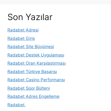
Son Yazılar
Radabet Adresi
Radabet Giriş
Radabet Site Büyümesi
Radabet Destek Uygulaması
Radabet Oran Karşılaştırması
Radabet Türkiye Başarısı
Radabet Casino Performansı
Radabet Spor Bülteni
Radabet Adres Engelleme
Radabet