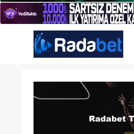
İçeriğe
atla