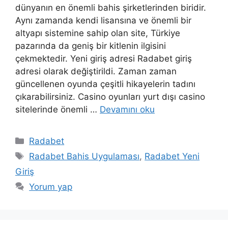
dünyanın en önemli bahis şirketlerinden biridir.
Aynı zamanda kendi lisansına ve önemli bir
altyapı sistemine sahip olan site, Türkiye
pazarında da geniş bir kitlenin ilgisini
çekmektedir. Yeni giriş adresi Radabet giriş
adresi olarak değiştirildi. Zaman zaman
güncellenen oyunda çeşitli hikayelerin tadını
çıkarabilirsiniz. Casino oyunları yurt dışı casino
sitelerinde önemli …
Devamını oku
Kategoriler
Radabet
Etiketler
Radabet Bahis Uygulaması
,
Radabet Yeni
Giriş
Yorum yap