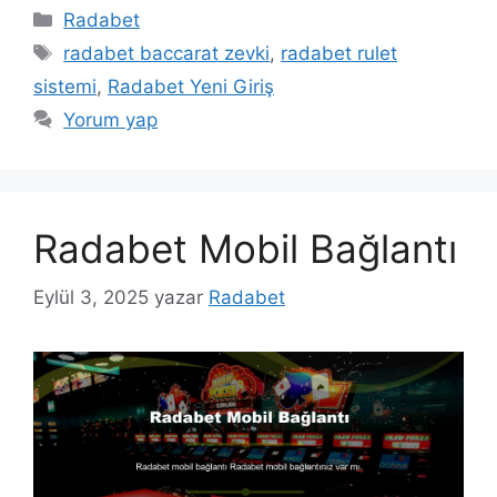
Kategoriler
Radabet
Etiketler
radabet baccarat zevki
,
radabet rulet
sistemi
,
Radabet Yeni Giriş
Yorum yap
Radabet Mobil Bağlantı
Eylül 3, 2025
yazar
Radabet