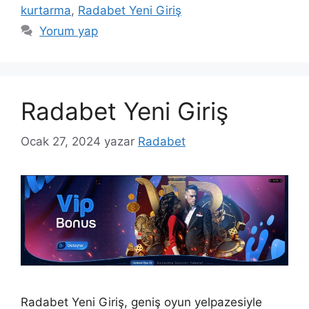
kurtarma
,
Radabet Yeni Giriş
Yorum yap
Radabet Yeni Giriş
Ocak 27, 2024
yazar
Radabet
Radabet Yeni Giriş, geniş oyun yelpazesiyle