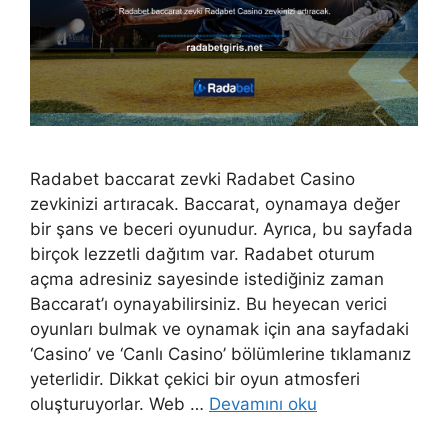
Radabet baccarat zevki Radabet Casino
zevkinizi artıracak. Baccarat, oynamaya değer
bir şans ve beceri oyunudur. Ayrıca, bu sayfada
birçok lezzetli dağıtım var. Radabet oturum
açma adresiniz sayesinde istediğiniz zaman
Baccarat’ı oynayabilirsiniz. Bu heyecan verici
oyunları bulmak ve oynamak için ana sayfadaki
‘Casino’ ve ‘Canlı Casino’ bölümlerine tıklamanız
yeterlidir. Dikkat çekici bir oyun atmosferi
oluşturuyorlar. Web …
Devamını oku