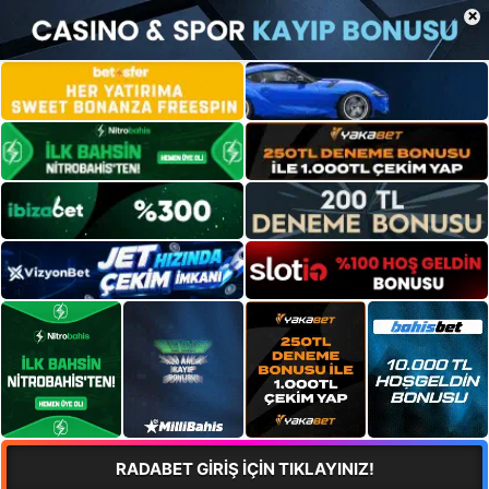
×
RADABET GİRİŞ İÇİN TIKLAYINIZ!