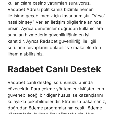
kullanıcılara casino yatırımları sunuyoruz.
Radabet Adresi politikamız bizimle hemen
iletişime geçebilmeniz için tasarlanmıştır. “Veya”
nasıl bir şey? Verilen iletişim bilgilerine anında
erişin. Ayrıca denetimler doğrudan kullanıcılara
sunulan hizmetlerin güvenilirliğinin en iyi
kanıtıdır. Ayrıca Radabet güvenilirliği ile ilgili
soruların cevaplarını bulabilir ve makalelerden
ilham alabilirsiniz.
Radabet Canlı Destek
Radabet canlı desteği sorununuzu anında
çözecektir. Para çekme yöntemleri: Müşterilerin
güvenebileceği bir diğer husus ise kazançlarını
kolaylıkla çekebilmeleridir. Etrafınıza bakarsanız,
doğrudan ödeme programlarının çeşitli ödeme