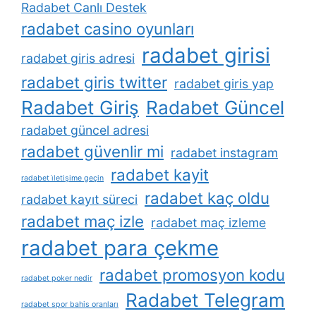
Radabet Canlı Destek
radabet casino oyunları
radabet girisi
radabet giris adresi
radabet giris twitter
radabet giris yap
Radabet Giriş
Radabet Güncel
radabet güncel adresi
radabet güvenlir mi
radabet instagram
radabet kayit
radabet i̇letişime geçin
radabet kaç oldu
radabet kayıt süreci
radabet maç izle
radabet maç izleme
radabet para çekme
radabet promosyon kodu
radabet poker nedir
Radabet Telegram
radabet spor bahis oranları