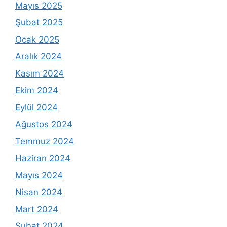
Mayıs 2025
Şubat 2025
Ocak 2025
Aralık 2024
Kasım 2024
Ekim 2024
Eylül 2024
Ağustos 2024
Temmuz 2024
Haziran 2024
Mayıs 2024
Nisan 2024
Mart 2024
Şubat 2024