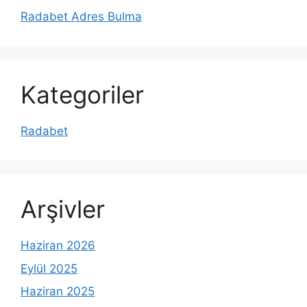
Radabet Adres Bulma
Kategoriler
Radabet
Arşivler
Haziran 2026
Eylül 2025
Haziran 2025