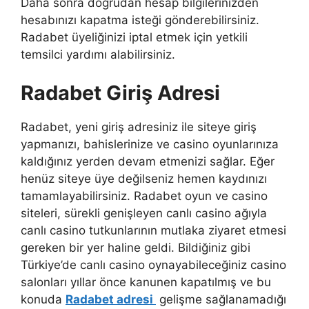
Daha sonra doğrudan hesap bilgilerinizden
hesabınızı kapatma isteği gönderebilirsiniz.
Radabet üyeliğinizi iptal etmek için yetkili
temsilci yardımı alabilirsiniz.
Radabet Giriş Adresi
Radabet, yeni giriş adresiniz ile siteye giriş
yapmanızı, bahislerinize ve casino oyunlarınıza
kaldığınız yerden devam etmenizi sağlar. Eğer
henüz siteye üye değilseniz hemen kaydınızı
tamamlayabilirsiniz. Radabet oyun ve casino
siteleri, sürekli genişleyen canlı casino ağıyla
canlı casino tutkunlarının mutlaka ziyaret etmesi
gereken bir yer haline geldi. Bildiğiniz gibi
Türkiye’de canlı casino oynayabileceğiniz casino
salonları yıllar önce kanunen kapatılmış ve bu
konuda
Radabet adresi
gelişme sağlanamadığı