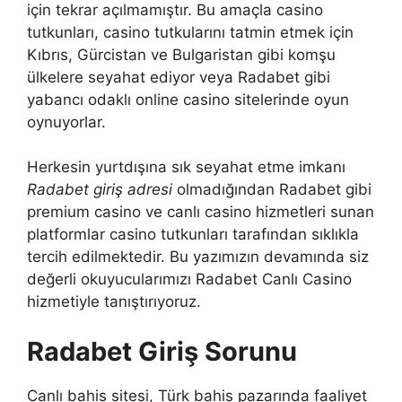
için tekrar açılmamıştır. Bu amaçla casino
tutkunları, casino tutkularını tatmin etmek için
Kıbrıs, Gürcistan ve Bulgaristan gibi komşu
ülkelere seyahat ediyor veya Radabet gibi
yabancı odaklı online casino sitelerinde oyun
oynuyorlar.
Herkesin yurtdışına sık seyahat etme imkanı
Radabet giriş adresi
olmadığından Radabet gibi
premium casino ve canlı casino hizmetleri sunan
platformlar casino tutkunları tarafından sıklıkla
tercih edilmektedir. Bu yazımızın devamında siz
değerli okuyucularımızı Radabet Canlı Casino
hizmetiyle tanıştırıyoruz.
Radabet Giriş Sorunu
Canlı bahis sitesi, Türk bahis pazarında faaliyet