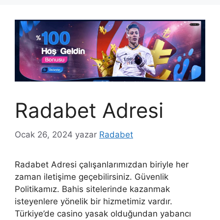
Radabet Adresi
Ocak 26, 2024
yazar
Radabet
Radabet Adresi çalışanlarımızdan biriyle her
zaman iletişime geçebilirsiniz. Güvenlik
Politikamız. Bahis sitelerinde kazanmak
isteyenlere yönelik bir hizmetimiz vardır.
Türkiye’de casino yasak olduğundan yabancı