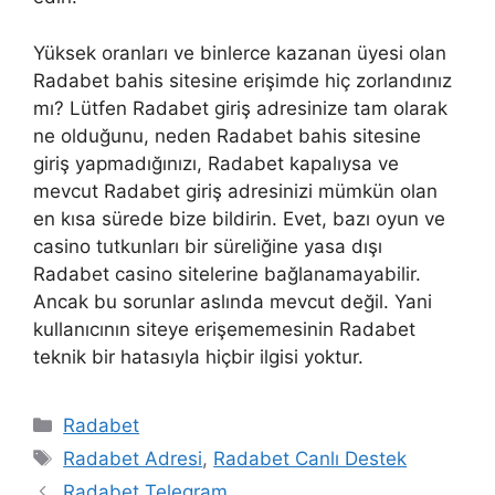
Yüksek oranları ve binlerce kazanan üyesi olan
Radabet bahis sitesine erişimde hiç zorlandınız
mı? Lütfen Radabet giriş adresinize tam olarak
ne olduğunu, neden Radabet bahis sitesine
giriş yapmadığınızı, Radabet kapalıysa ve
mevcut Radabet giriş adresinizi mümkün olan
en kısa sürede bize bildirin. Evet, bazı oyun ve
casino tutkunları bir süreliğine yasa dışı
Radabet casino sitelerine bağlanamayabilir.
Ancak bu sorunlar aslında mevcut değil. Yani
kullanıcının siteye erişememesinin Radabet
teknik bir hatasıyla hiçbir ilgisi yoktur.
Kategoriler
Radabet
Etiketler
Radabet Adresi
,
Radabet Canlı Destek
Radabet Telegram