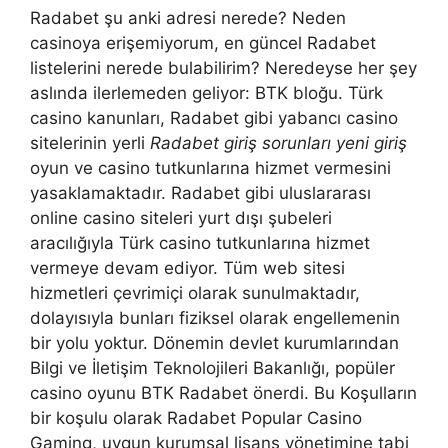
Radabet şu anki adresi nerede? Neden
casinoya erişemiyorum, en güncel Radabet
listelerini nerede bulabilirim? Neredeyse her şey
aslında ilerlemeden geliyor: BTK bloğu. Türk
casino kanunları, Radabet gibi yabancı casino
sitelerinin yerli
Radabet giriş sorunları yeni giriş
oyun ve casino tutkunlarına hizmet vermesini
yasaklamaktadır. Radabet gibi uluslararası
online casino siteleri yurt dışı şubeleri
aracılığıyla Türk casino tutkunlarına hizmet
vermeye devam ediyor. Tüm web sitesi
hizmetleri çevrimiçi olarak sunulmaktadır,
dolayısıyla bunları fiziksel olarak engellemenin
bir yolu yoktur. Dönemin devlet kurumlarından
Bilgi ve İletişim Teknolojileri Bakanlığı, popüler
casino oyunu BTK Radabet önerdi. Bu Koşulların
bir koşulu olarak Radabet Popular Casino
Gaming, uygun kurumsal lisans yönetimine tabi