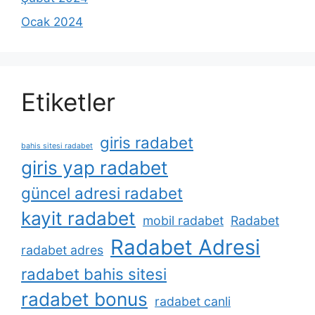
Ocak 2024
Etiketler
giris radabet
bahis sitesi radabet
giris yap radabet
güncel adresi radabet
kayit radabet
mobil radabet
Radabet
Radabet Adresi
radabet adres
radabet bahis sitesi
radabet bonus
radabet canli