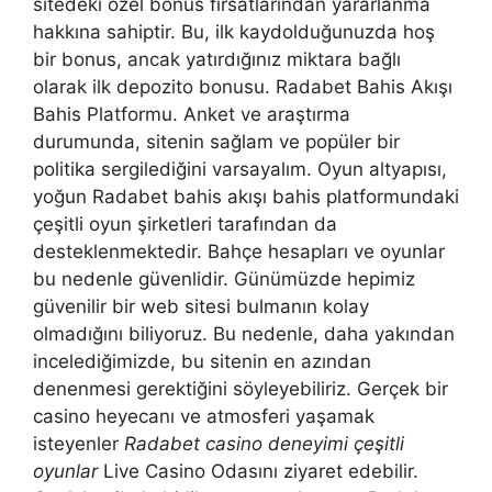
sitedeki özel bonus fırsatlarından yararlanma
hakkına sahiptir. Bu, ilk kaydolduğunuzda hoş
bir bonus, ancak yatırdığınız miktara bağlı
olarak ilk depozito bonusu. Radabet Bahis Akışı
Bahis Platformu. Anket ve araştırma
durumunda, sitenin sağlam ve popüler bir
politika sergilediğini varsayalım. Oyun altyapısı,
yoğun Radabet bahis akışı bahis platformundaki
çeşitli oyun şirketleri tarafından da
desteklenmektedir. Bahçe hesapları ve oyunlar
bu nedenle güvenlidir. Günümüzde hepimiz
güvenilir bir web sitesi bulmanın kolay
olmadığını biliyoruz. Bu nedenle, daha yakından
incelediğimizde, bu sitenin en azından
denenmesi gerektiğini söyleyebiliriz. Gerçek bir
casino heyecanı ve atmosferi yaşamak
isteyenler
Radabet casino deneyimi çeşitli
oyunlar
Live Casino Odasını ziyaret edebilir.