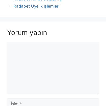
Radabet Üyelik İşlemleri
Yorum yapın
Yorum
İsim