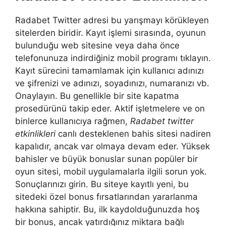
Radabet Twitter adresi bu yarışmayı körükleyen
sitelerden biridir. Kayıt işlemi sırasında, oyunun
bulunduğu web sitesine veya daha önce
telefonunuza indirdiğiniz mobil programı tıklayın.
Kayıt sürecini tamamlamak için kullanıcı adınızı
ve şifrenizi ve adınızı, soyadınızı, numaranızı vb.
Onaylayın. Bu genellikle bir site kapatma
prosedürünü takip eder. Aktif işletmelere ve on
binlerce kullanıcıya rağmen,
Radabet twitter
etkinlikleri
canlı desteklenen bahis sitesi nadiren
kapalıdır, ancak var olmaya devam eder. Yüksek
bahisler ve büyük bonuslar sunan popüler bir
oyun sitesi, mobil uygulamalarla ilgili sorun yok.
Sonuçlarınızı girin. Bu siteye kayıtlı yeni, bu
sitedeki özel bonus fırsatlarından yararlanma
hakkına sahiptir. Bu, ilk kaydolduğunuzda hoş
bir bonus, ancak yatırdığınız miktara bağlı