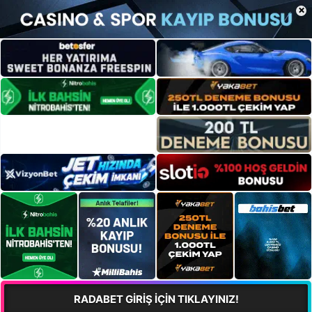
×
RADABET GİRİŞ İÇİN TIKLAYINIZ!