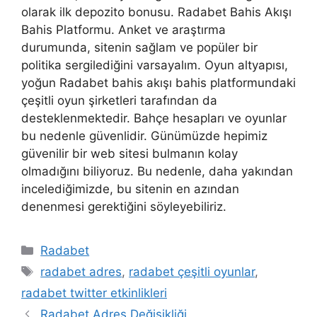
olarak ilk depozito bonusu. Radabet Bahis Akışı
Bahis Platformu. Anket ve araştırma
durumunda, sitenin sağlam ve popüler bir
politika sergilediğini varsayalım. Oyun altyapısı,
yoğun Radabet bahis akışı bahis platformundaki
çeşitli oyun şirketleri tarafından da
desteklenmektedir. Bahçe hesapları ve oyunlar
bu nedenle güvenlidir. Günümüzde hepimiz
güvenilir bir web sitesi bulmanın kolay
olmadığını biliyoruz. Bu nedenle, daha yakından
incelediğimizde, bu sitenin en azından
denenmesi gerektiğini söyleyebiliriz.
Kategoriler
Radabet
Etiketler
radabet adres
,
radabet çeşitli oyunlar
,
radabet twitter etkinlikleri
Radabet Adres Değişikliği