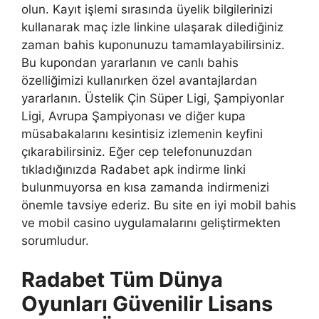
olun. Kayıt işlemi sırasında üyelik bilgilerinizi
kullanarak maç izle linkine ulaşarak dilediğiniz
zaman bahis kuponunuzu tamamlayabilirsiniz.
Bu kupondan yararlanın ve canlı bahis
özelliğimizi kullanırken özel avantajlardan
yararlanın. Üstelik Çin Süper Ligi, Şampiyonlar
Ligi, Avrupa Şampiyonası ve diğer kupa
müsabakalarını kesintisiz izlemenin keyfini
çıkarabilirsiniz. Eğer cep telefonunuzdan
tıkladığınızda Radabet apk indirme linki
bulunmuyorsa en kısa zamanda indirmenizi
önemle tavsiye ederiz. Bu site en iyi mobil bahis
ve mobil casino uygulamalarını geliştirmekten
sorumludur.
Radabet Tüm Dünya
Oyunları Güvenilir Lisans