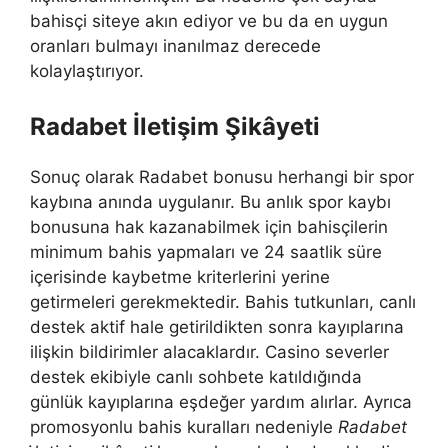
bahisçi siteye akın ediyor ve bu da en uygun
oranları bulmayı inanılmaz derecede
kolaylaştırıyor.
Radabet İletişim Şikâyeti
Sonuç olarak Radabet bonusu herhangi bir spor
kaybına anında uygulanır. Bu anlık spor kaybı
bonusuna hak kazanabilmek için bahisçilerin
minimum bahis yapmaları ve 24 saatlik süre
içerisinde kaybetme kriterlerini yerine
getirmeleri gerekmektedir. Bahis tutkunları, canlı
destek aktif hale getirildikten sonra kayıplarına
ilişkin bildirimler alacaklardır. Casino severler
destek ekibiyle canlı sohbete katıldığında
günlük kayıplarına eşdeğer yardım alırlar. Ayrıca
promosyonlu bahis kuralları nedeniyle
Radabet