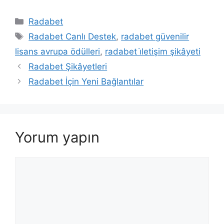
Kategoriler
Radabet
Etiketler
Radabet Canlı Destek
,
radabet güvenilir
lisans avrupa ödülleri
,
radabet i̇letişim şikâyeti
Radabet Şikâyetleri
Radabet İçin Yeni Bağlantılar
Yorum yapın
Yorum