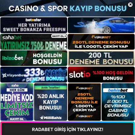
×
RADABET GİRİŞ İÇİN TIKLAYINIZ!