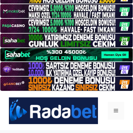
İçeriğe
atla
Menü