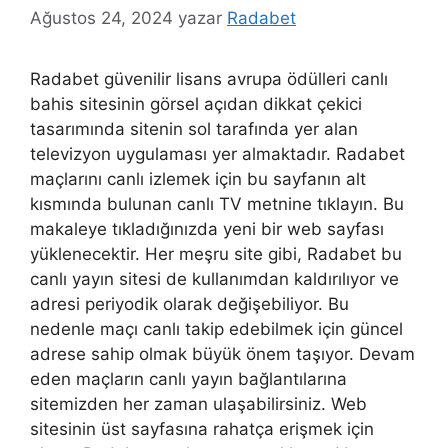
Ağustos 24, 2024
yazar
Radabet
Radabet güvenilir lisans avrupa ödülleri canlı
bahis sitesinin görsel açıdan dikkat çekici
tasarımında sitenin sol tarafında yer alan
televizyon uygulaması yer almaktadır. Radabet
maçlarını canlı izlemek için bu sayfanın alt
kısmında bulunan canlı TV metnine tıklayın. Bu
makaleye tıkladığınızda yeni bir web sayfası
yüklenecektir. Her meşru site gibi, Radabet bu
canlı yayın sitesi de kullanımdan kaldırılıyor ve
adresi periyodik olarak değişebiliyor. Bu
nedenle maçı canlı takip edebilmek için güncel
adrese sahip olmak büyük önem taşıyor. Devam
eden maçların canlı yayın bağlantılarına
sitemizden her zaman ulaşabilirsiniz. Web
sitesinin üst sayfasına rahatça erişmek için