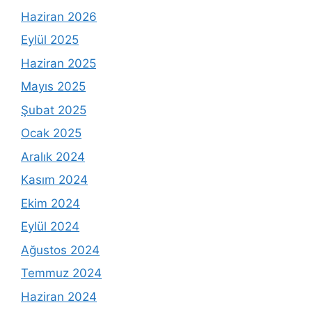
Haziran 2026
Eylül 2025
Haziran 2025
Mayıs 2025
Şubat 2025
Ocak 2025
Aralık 2024
Kasım 2024
Ekim 2024
Eylül 2024
Ağustos 2024
Temmuz 2024
Haziran 2024