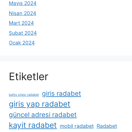
Mayıs 2024
Nisan 2024
Mart 2024
Şubat 2024
Ocak 2024
Etiketler
giris radabet
bahis sitesi radabet
giris yap radabet
güncel adresi radabet
kayit radabet
mobil radabet
Radabet