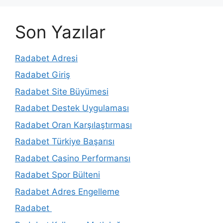
Son Yazılar
Radabet Adresi
Radabet Giriş
Radabet Site Büyümesi
Radabet Destek Uygulaması
Radabet Oran Karşılaştırması
Radabet Türkiye Başarısı
Radabet Casino Performansı
Radabet Spor Bülteni
Radabet Adres Engelleme
Radabet