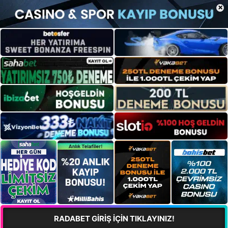
×
RADABET GİRİŞ İÇİN TIKLAYINIZ!