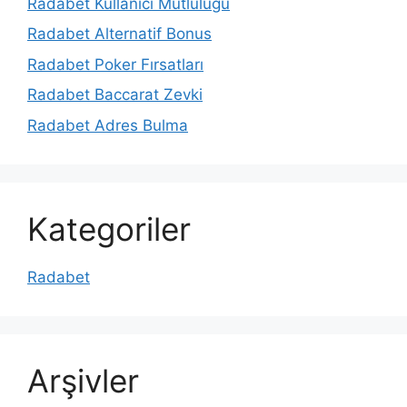
Radabet Kullanıcı Mutluluğu
Radabet Alternatif Bonus
Radabet Poker Fırsatları
Radabet Baccarat Zevki
Radabet Adres Bulma
Kategoriler
Radabet
Arşivler