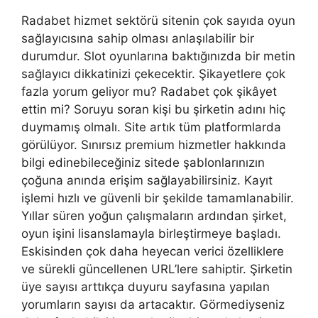
Radabet hizmet sektörü sitenin çok sayıda oyun
sağlayıcısına sahip olması anlaşılabilir bir
durumdur. Slot oyunlarına baktığınızda bir metin
sağlayıcı dikkatinizi çekecektir. Şikayetlere çok
fazla yorum geliyor mu? Radabet çok şikâyet
ettin mi? Soruyu soran kişi bu şirketin adını hiç
duymamış olmalı. Site artık tüm platformlarda
görülüyor. Sınırsız premium hizmetler hakkında
bilgi edinebileceğiniz sitede şablonlarınızın
çoğuna anında erişim sağlayabilirsiniz. Kayıt
işlemi hızlı ve güvenli bir şekilde tamamlanabilir.
Yıllar süren yoğun çalışmaların ardından şirket,
oyun işini lisanslamayla birleştirmeye başladı.
Eskisinden çok daha heyecan verici özelliklere
ve sürekli güncellenen URL’lere sahiptir. Şirketin
üye sayısı arttıkça duyuru sayfasına yapılan
yorumların sayısı da artacaktır. Görmediyseniz