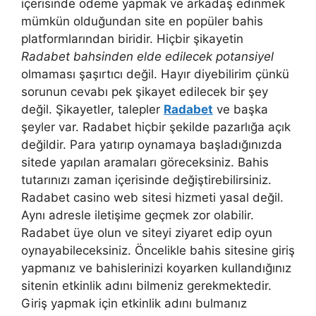
içerisinde ödeme yapmak ve arkadaş edinmek
mümkün olduğundan site en popüler bahis
platformlarından biridir. Hiçbir şikayetin
Radabet bahsinden elde edilecek potansiyel
olmaması şaşırtıcı değil. Hayır diyebilirim çünkü
sorunun cevabı pek şikayet edilecek bir şey
değil. Şikayetler, talepler
Radabet
ve başka
şeyler var. Radabet hiçbir şekilde pazarlığa açık
değildir. Para yatırıp oynamaya başladığınızda
sitede yapılan aramaları göreceksiniz. Bahis
tutarınızı zaman içerisinde değiştirebilirsiniz.
Radabet casino web sitesi hizmeti yasal değil.
Aynı adresle iletişime geçmek zor olabilir.
Radabet üye olun ve siteyi ziyaret edip oyun
oynayabileceksiniz. Öncelikle bahis sitesine giriş
yapmanız ve bahislerinizi koyarken kullandığınız
sitenin etkinlik adını bilmeniz gerekmektedir.
Giriş yapmak için etkinlik adını bulmanız