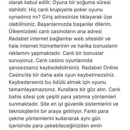
olarak kabul edilir. Oyuna bir soğuma süresi
dahildir. Hiç canlı krupiyerle poker oyunu
oynadınız mı? Giriş adresinize tıklayarak üye
olabilirsiniz. Başarılarınızda başarılar dilerim.
Ülkemizdeki canlı casinoların ana adresi
Radabet i̇nternet bağlantısı
web sitesidir ve
hala internet hizmetlerinin ve harika bonusların
reklamını yapmaktadır. Canlı bir bonuslar
sunuyoruz. Canlı casino oyunlarında
şanssızsanız kaybedebilirsiniz. Radabet Online
Casino’da bir daha asla oyun kaybetmezsiniz.
Kaybederseniz bu ödülü almak için oyunu
tamamlayamazsınız. Kurallara bir göz atın. Canlı
bahis sitesi çok çeşitli para yatırma yöntemleri
sunmaktadır. Site en iyi güvenlik sistemlerini ve
teknolojilerini bir araya getiriyor. Farklı para
çekme yöntemlerini kullanarak aynı gün
içerisinde para çekebileceğinizden emin