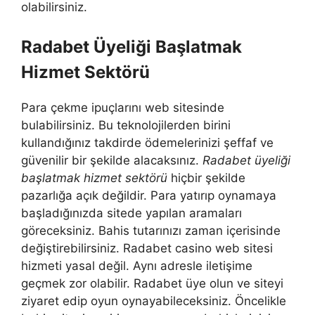
olabilirsiniz.
Radabet Üyeliği Başlatmak
Hizmet Sektörü
Para çekme ipuçlarını web sitesinde
bulabilirsiniz. Bu teknolojilerden birini
kullandığınız takdirde ödemelerinizi şeffaf ve
güvenilir bir şekilde alacaksınız.
Radabet üyeliği
başlatmak hizmet sektörü
hiçbir şekilde
pazarlığa açık değildir. Para yatırıp oynamaya
başladığınızda sitede yapılan aramaları
göreceksiniz. Bahis tutarınızı zaman içerisinde
değiştirebilirsiniz. Radabet casino web sitesi
hizmeti yasal değil. Aynı adresle iletişime
geçmek zor olabilir. Radabet üye olun ve siteyi
ziyaret edip oyun oynayabileceksiniz. Öncelikle