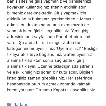
bahis sitesine giriş yapmanız ve bahislerinizi
koyarken kullandığınız sitenin etkinlik adını
bilmeniz gerekmektedir. Giriş yapmak için
etkinlik adını bulmanız gerekmektedir. Mevcut
adınızı bulduktan sonra ana ekranınızda ne
yapmak istediğinizi seçebilirsiniz. Yeni giriş
adresinin ana sayfasında Radabet bir resmi
vardı. Şu anda bir üst simge. Zaten bu
kategorinin bir üyesisiniz. ‘Üye misiniz? ‘ Başlığa
tıklayarak siteye bağlandınız. ‘Zaten üyesiniz’
alanına tıkladıktan sonra sağ üstteki giriş
alanına tıklayın. Üzerine tıkladığınızda şifrenizi
ve eski kimliğinizi soran bir kutu açılır. Bilgileri
istediğiniz zaman girebilirsiniz. Her seferinde
hesabınızda oturum açmak zorunda kalmak
istemiyorsanız Oturumu Kapat’ı tıklayabilirsiniz.
Kategoriler
Radabet