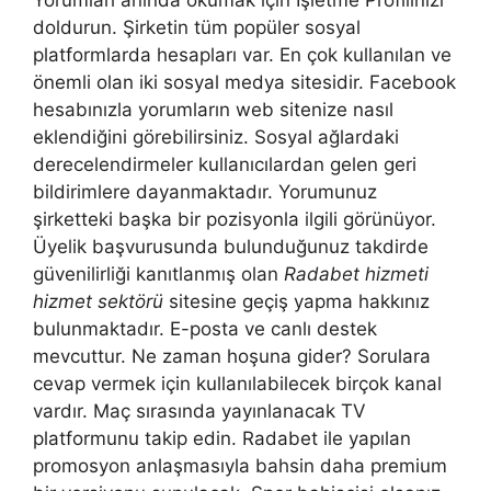
doldurun. Şirketin tüm popüler sosyal
platformlarda hesapları var. En çok kullanılan ve
önemli olan iki sosyal medya sitesidir. Facebook
hesabınızla yorumların web sitenize nasıl
eklendiğini görebilirsiniz. Sosyal ağlardaki
derecelendirmeler kullanıcılardan gelen geri
bildirimlere dayanmaktadır. Yorumunuz
şirketteki başka bir pozisyonla ilgili görünüyor.
Üyelik başvurusunda bulunduğunuz takdirde
güvenilirliği kanıtlanmış olan
Radabet hizmeti
hizmet sektörü
sitesine geçiş yapma hakkınız
bulunmaktadır. E-posta ve canlı destek
mevcuttur. Ne zaman hoşuna gider? Sorulara
cevap vermek için kullanılabilecek birçok kanal
vardır. Maç sırasında yayınlanacak TV
platformunu takip edin. Radabet ile yapılan
promosyon anlaşmasıyla bahsin daha premium