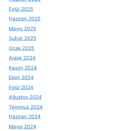
Eylül 2025
Haziran 2025
Mayıs 2025
Şubat 2025
Ocak 2025
Aralık 2024
Kasım 2024
Ekim 2024
Eylül 2024
Ağustos 2024
Temmuz 2024
Haziran 2024
Mayıs 2024