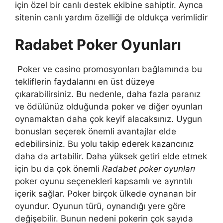
için özel bir canlı destek ekibine sahiptir. Ayrıca
sitenin canlı yardım özelliği de oldukça verimlidir
Radabet Poker Oyunları
Poker ve casino promosyonları bağlamında bu
tekliflerin faydalarını en üst düzeye
çıkarabilirsiniz. Bu nedenle, daha fazla paranız
ve ödülünüz olduğunda poker ve diğer oyunları
oynamaktan daha çok keyif alacaksınız. Uygun
bonusları seçerek önemli avantajlar elde
edebilirsiniz. Bu yolu takip ederek kazancınız
daha da artabilir. Daha yüksek getiri elde etmek
için bu da çok önemli
Radabet poker oyunları
poker oyunu seçenekleri kapsamlı ve ayrıntılı
içerik sağlar. Poker birçok ülkede oynanan bir
oyundur. Oyunun türü, oynandığı yere göre
değişebilir. Bunun nedeni pokerin çok sayıda