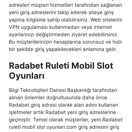
adresleri
müşteri hizmetleri tarafından sağlanan
yeni giriş adreslerini takip ederek siteye giriş
yapma bilgisine sahip olabilirsiniz. Web sitelerini
VPN uygulaması kullanmadan veya internet
ayarlarınızı değiştirmeden ziyaret edebilirsiniz.
Bu müşterilerinizin hesaplarına sorunsuz ve hızlı
bir şekilde giriş yapabilecekleri anlamına gelir.
Radabet Ruleti Mobil Slot
Oyunları
Bilgi Teknolojileri Dairesi Başkanlığı tarafından
alınan önlemler doğrultusunda daha önce
Radabet giriş adresi olarak alan adını kullanan
işletmeler artık Radabet yeni giriş adreslerine
geçmiştir. Temel olarak müşteriler, yeni
Radabet
ruleti mobil slot oyunları
.com giriş adresini giriş