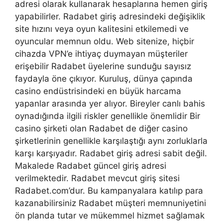
adresi olarak kullanarak hesaplarına hemen giriş
yapabilirler. Radabet giriş adresindeki değişiklik
site hızını veya oyun kalitesini etkilemedi ve
oyuncular memnun oldu. Web sitenize, hiçbir
cihazda VPN’e ihtiyaç duymayan müşteriler
erişebilir Radabet üyelerine sunduğu sayısız
faydayla öne çıkıyor. Kuruluş, dünya çapında
casino endüstrisindeki en büyük harcama
yapanlar arasında yer alıyor. Bireyler canlı bahis
oynadığında ilgili riskler genellikle önemlidir Bir
casino şirketi olan Radabet de diğer casino
şirketlerinin genellikle karşılaştığı aynı zorluklarla
karşı karşıyadır. Radabet giriş adresi sabit değil.
Makalede Radabet güncel giriş adresi
verilmektedir. Radabet mevcut giriş sitesi
Radabet.com’dur. Bu kampanyalara katılıp para
kazanabilirsiniz Radabet müşteri memnuniyetini
ön planda tutar ve mükemmel hizmet sağlamak