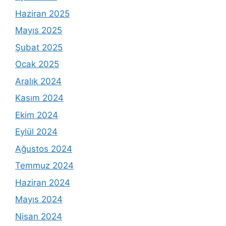
Haziran 2025
Mayıs 2025
Şubat 2025
Ocak 2025
Aralık 2024
Kasım 2024
Ekim 2024
Eylül 2024
Ağustos 2024
Temmuz 2024
Haziran 2024
Mayıs 2024
Nisan 2024