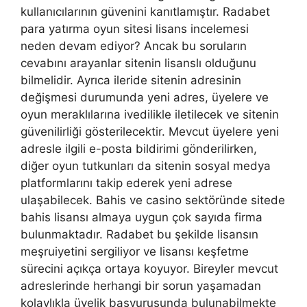
kullanıcılarının güvenini kanıtlamıştır. Radabet
para yatırma oyun sitesi lisans incelemesi
neden devam ediyor? Ancak bu soruların
cevabını arayanlar sitenin lisanslı olduğunu
bilmelidir. Ayrıca ileride sitenin adresinin
değişmesi durumunda yeni adres, üyelere ve
oyun meraklılarına ivedilikle iletilecek ve sitenin
güvenilirliği gösterilecektir. Mevcut üyelere yeni
adresle ilgili e-posta bildirimi gönderilirken,
diğer oyun tutkunları da sitenin sosyal medya
platformlarını takip ederek yeni adrese
ulaşabilecek. Bahis ve casino sektöründe sitede
bahis lisansı almaya uygun çok sayıda firma
bulunmaktadır. Radabet bu şekilde lisansın
meşruiyetini sergiliyor ve lisansı keşfetme
sürecini açıkça ortaya koyuyor. Bireyler mevcut
adreslerinde herhangi bir sorun yaşamadan
kolaylıkla üyelik başvurusunda bulunabilmekte