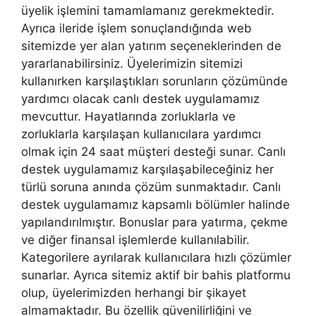
üyelik işlemini tamamlamanız gerekmektedir.
Ayrıca ileride işlem sonuçlandığında web
sitemizde yer alan yatırım seçeneklerinden de
yararlanabilirsiniz. Üyelerimizin sitemizi
kullanırken karşılaştıkları sorunların çözümünde
yardımcı olacak canlı destek uygulamamız
mevcuttur. Hayatlarında zorluklarla ve
zorluklarla karşılaşan kullanıcılara yardımcı
olmak için 24 saat müşteri desteği sunar. Canlı
destek uygulamamız karşılaşabileceğiniz her
türlü soruna anında çözüm sunmaktadır. Canlı
destek uygulamamız kapsamlı bölümler halinde
yapılandırılmıştır. Bonuslar para yatırma, çekme
ve diğer finansal işlemlerde kullanılabilir.
Kategorilere ayrılarak kullanıcılara hızlı çözümler
sunarlar. Ayrıca sitemiz aktif bir bahis platformu
olup, üyelerimizden herhangi bir şikayet
almamaktadır. Bu özellik güvenilirliğini ve