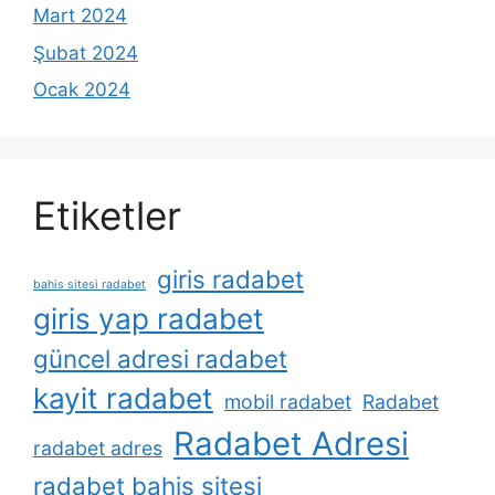
Mart 2024
Şubat 2024
Ocak 2024
Etiketler
giris radabet
bahis sitesi radabet
giris yap radabet
güncel adresi radabet
kayit radabet
mobil radabet
Radabet
Radabet Adresi
radabet adres
radabet bahis sitesi