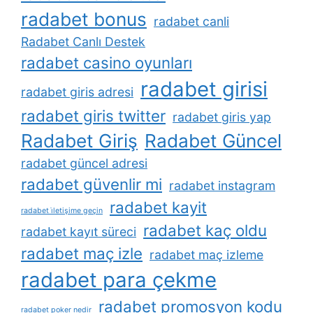
radabet bonus
radabet canli
Radabet Canlı Destek
radabet casino oyunları
radabet girisi
radabet giris adresi
radabet giris twitter
radabet giris yap
Radabet Giriş
Radabet Güncel
radabet güncel adresi
radabet güvenlir mi
radabet instagram
radabet kayit
radabet i̇letişime geçin
radabet kaç oldu
radabet kayıt süreci
radabet maç izle
radabet maç izleme
radabet para çekme
radabet promosyon kodu
radabet poker nedir