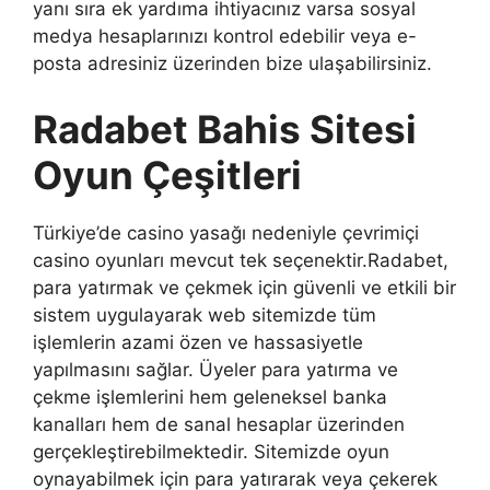
yanı sıra ek yardıma ihtiyacınız varsa sosyal
medya hesaplarınızı kontrol edebilir veya e-
posta adresiniz üzerinden bize ulaşabilirsiniz.
Radabet Bahis Sitesi
Oyun Çeşitleri
Türkiye’de casino yasağı nedeniyle çevrimiçi
casino oyunları mevcut tek seçenektir.Radabet,
para yatırmak ve çekmek için güvenli ve etkili bir
sistem uygulayarak web sitemizde tüm
işlemlerin azami özen ve hassasiyetle
yapılmasını sağlar. Üyeler para yatırma ve
çekme işlemlerini hem geleneksel banka
kanalları hem de sanal hesaplar üzerinden
gerçekleştirebilmektedir. Sitemizde oyun
oynayabilmek için para yatırarak veya çekerek