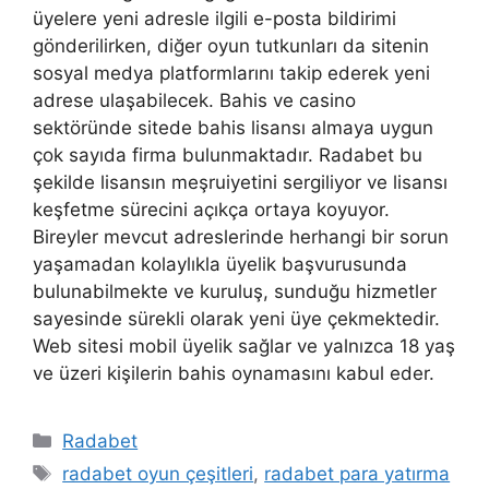
üyelere yeni adresle ilgili e-posta bildirimi
gönderilirken, diğer oyun tutkunları da sitenin
sosyal medya platformlarını takip ederek yeni
adrese ulaşabilecek. Bahis ve casino
sektöründe sitede bahis lisansı almaya uygun
çok sayıda firma bulunmaktadır. Radabet bu
şekilde lisansın meşruiyetini sergiliyor ve lisansı
keşfetme sürecini açıkça ortaya koyuyor.
Bireyler mevcut adreslerinde herhangi bir sorun
yaşamadan kolaylıkla üyelik başvurusunda
bulunabilmekte ve kuruluş, sunduğu hizmetler
sayesinde sürekli olarak yeni üye çekmektedir.
Web sitesi mobil üyelik sağlar ve yalnızca 18 yaş
ve üzeri kişilerin bahis oynamasını kabul eder.
Kategoriler
Radabet
Etiketler
radabet oyun çeşitleri
,
radabet para yatırma