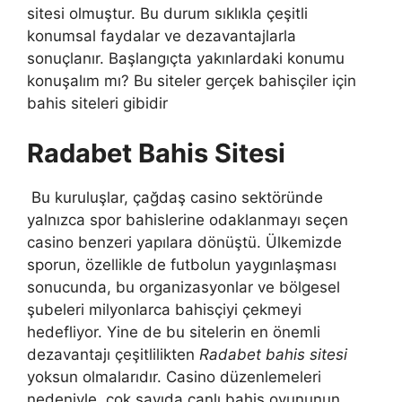
sitesi olmuştur. Bu durum sıklıkla çeşitli
konumsal faydalar ve dezavantajlarla
sonuçlanır. Başlangıçta yakınlardaki konumu
konuşalım mı? Bu siteler gerçek bahisçiler için
bahis siteleri gibidir
Radabet Bahis Sitesi
Bu kuruluşlar, çağdaş casino sektöründe
yalnızca spor bahislerine odaklanmayı seçen
casino benzeri yapılara dönüştü. Ülkemizde
sporun, özellikle de futbolun yaygınlaşması
sonucunda, bu organizasyonlar ve bölgesel
şubeleri milyonlarca bahisçiyi çekmeyi
hedefliyor. Yine de bu sitelerin en önemli
dezavantajı çeşitlilikten
Radabet bahis sitesi
yoksun olmalarıdır. Casino düzenlemeleri
nedeniyle, çok sayıda canlı bahis oyununun