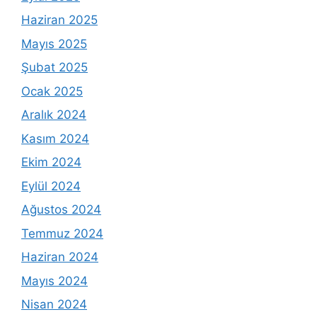
Haziran 2025
Mayıs 2025
Şubat 2025
Ocak 2025
Aralık 2024
Kasım 2024
Ekim 2024
Eylül 2024
Ağustos 2024
Temmuz 2024
Haziran 2024
Mayıs 2024
Nisan 2024