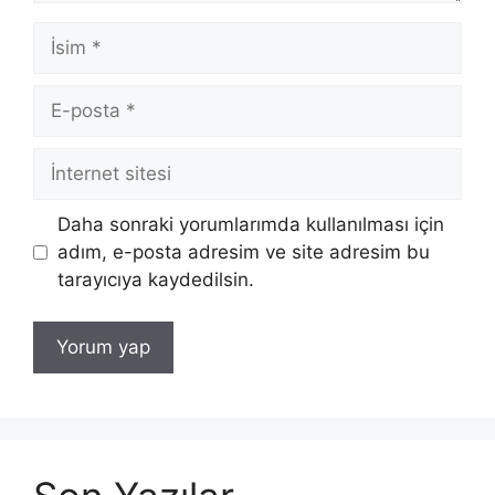
İsim
E-
posta
İnternet
sitesi
Daha sonraki yorumlarımda kullanılması için
adım, e-posta adresim ve site adresim bu
tarayıcıya kaydedilsin.