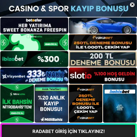
×
RADABET GİRİŞ İÇİN TIKLAYINIZ!