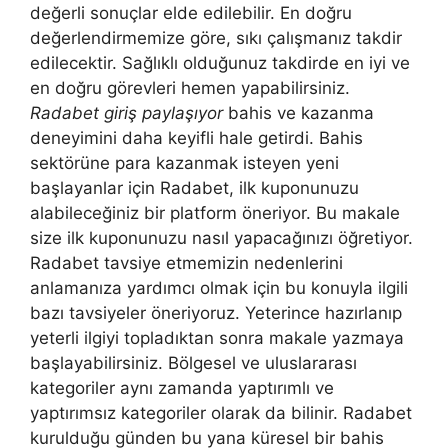
değerli sonuçlar elde edilebilir. En doğru
değerlendirmemize göre, sıkı çalışmanız takdir
edilecektir. Sağlıklı olduğunuz takdirde en iyi ve
en doğru görevleri hemen yapabilirsiniz.
Radabet giriş paylaşıyor
bahis ve kazanma
deneyimini daha keyifli hale getirdi. Bahis
sektörüne para kazanmak isteyen yeni
başlayanlar için Radabet, ilk kuponunuzu
alabileceğiniz bir platform öneriyor. Bu makale
size ilk kuponunuzu nasıl yapacağınızı öğretiyor.
Radabet tavsiye etmemizin nedenlerini
anlamanıza yardımcı olmak için bu konuyla ilgili
bazı tavsiyeler öneriyoruz. Yeterince hazırlanıp
yeterli ilgiyi topladıktan sonra makale yazmaya
başlayabilirsiniz. Bölgesel ve uluslararası
kategoriler aynı zamanda yaptırımlı ve
yaptırımsız kategoriler olarak da bilinir. Radabet
kurulduğu günden bu yana küresel bir bahis