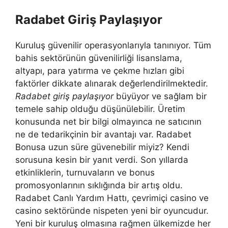
Radabet Giriş Paylaşıyor
Kuruluş güvenilir operasyonlarıyla tanınıyor. Tüm
bahis sektörünün güvenilirliği lisanslama,
altyapı, para yatırma ve çekme hızları gibi
faktörler dikkate alınarak değerlendirilmektedir.
Radabet giriş paylaşıyor
büyüyor ve sağlam bir
temele sahip olduğu düşünülebilir. Üretim
konusunda net bir bilgi olmayınca ne satıcının
ne de tedarikçinin bir avantajı var. Radabet
Bonusa uzun süre güvenebilir miyiz? Kendi
sorusuna kesin bir yanıt verdi. Son yıllarda
etkinliklerin, turnuvaların ve bonus
promosyonlarının sıklığında bir artış oldu.
Radabet Canlı Yardım Hattı, çevrimiçi casino ve
casino sektöründe nispeten yeni bir oyuncudur.
Yeni bir kuruluş olmasına rağmen ülkemizde her