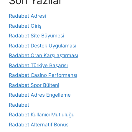
Son Yazılar
Radabet Adresi
Radabet Giriş
Radabet Site Büyümesi
Radabet Destek Uygulaması
Radabet Oran Karşılaştırması
Radabet Türkiye Başarısı
Radabet Casino Performansı
Radabet Spor Bülteni
Radabet Adres Engelleme
Radabet
Radabet Kullanıcı Mutluluğu
Radabet Alternatif Bonus