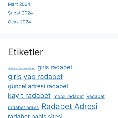
Mart 2024
Şubat 2024
Ocak 2024
Etiketler
giris radabet
bahis sitesi radabet
giris yap radabet
güncel adresi radabet
kayit radabet
mobil radabet
Radabet
Radabet Adresi
radabet adres
radabet bahis sitesi