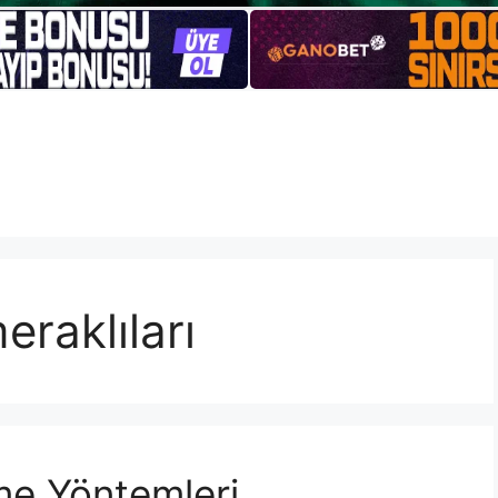
raklıları
e Yöntemleri