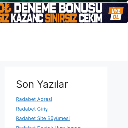
Son Yazılar
Radabet Adresi
Radabet Giriş
Radabet Site Büyümesi
Radabet Destek Uygulaması