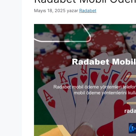
Mayıs 18, 2025
yazar
Radabet