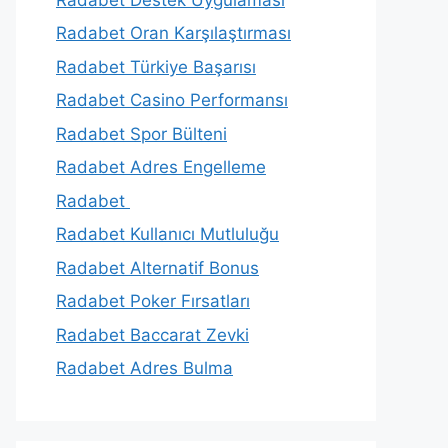
Radabet Oran Karşılaştırması
Radabet Türkiye Başarısı
Radabet Casino Performansı
Radabet Spor Bülteni
Radabet Adres Engelleme
Radabet
Radabet Kullanıcı Mutluluğu
Radabet Alternatif Bonus
Radabet Poker Fırsatları
Radabet Baccarat Zevki
Radabet Adres Bulma