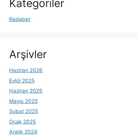
Kategoriler
Radabet
Arşivler
Haziran 2026
Eylül 2025
Haziran 2025
Mayıs 2025
Şubat 2025
Ocak 2025
Aralık 2024