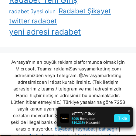
Radabet Şikayet
radabet üyesi olun
twitter radabet
yeni adresi radabet
Avrasya'nın en büyük reklam platformunda olmak için
Microsoft Teams:
reklam@avrasyamarketing.com
adresimizden veya Telegram: @Avrasyamarketing
adresimizden irtibat kurabilirsiniz. (Tek iletişim
adreslerimiz teams / telegram ve mail adresimizdir.
Harici hiçbir iletişim adresimiz bulunmamaktadır.
Lütfen itibar etmeyiniz.) Türkiye yasalarına göre 7258
sayılı kanun uyarınca yasa dışı bahis oynamanın
cezaları mevcuttur. Şu an bulunduğunuz site hiç bir
şekilde illegal bahis oyunları oynatmıyor ve oynamaya
aracı olmuyordur.
bayabet
|
reynabet
|
bahsegir
|
hanedanbet
|
visioncasino
|
betlasman
|
esbet
|