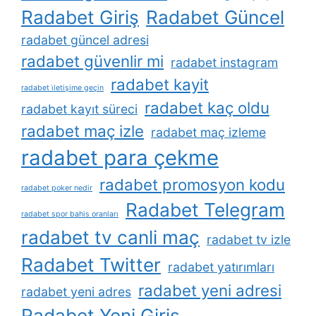
Radabet Giriş
Radabet Güncel
radabet güncel adresi
radabet güvenlir mi
radabet instagram
radabet kayit
radabet i̇letişime geçin
radabet kaç oldu
radabet kayıt süreci
radabet maç izle
radabet maç izleme
radabet para çekme
radabet promosyon kodu
radabet poker nedir
Radabet Telegram
radabet spor bahis oranları
radabet tv canli maç
radabet tv izle
Radabet Twitter
radabet yatırımları
radabet yeni adresi
radabet yeni adres
Radabet Yeni Giriş