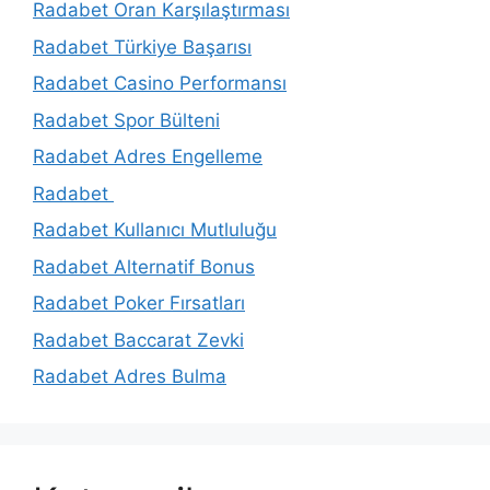
Radabet Oran Karşılaştırması
Radabet Türkiye Başarısı
Radabet Casino Performansı
Radabet Spor Bülteni
Radabet Adres Engelleme
Radabet
Radabet Kullanıcı Mutluluğu
Radabet Alternatif Bonus
Radabet Poker Fırsatları
Radabet Baccarat Zevki
Radabet Adres Bulma