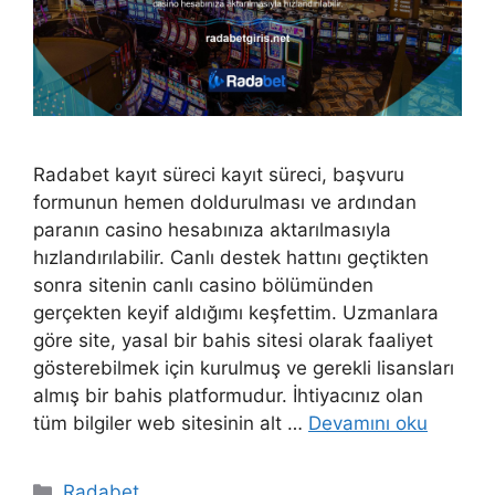
Radabet kayıt süreci kayıt süreci, başvuru
formunun hemen doldurulması ve ardından
paranın casino hesabınıza aktarılmasıyla
hızlandırılabilir. Canlı destek hattını geçtikten
sonra sitenin canlı casino bölümünden
gerçekten keyif aldığımı keşfettim. Uzmanlara
göre site, yasal bir bahis sitesi olarak faaliyet
gösterebilmek için kurulmuş ve gerekli lisansları
almış bir bahis platformudur. İhtiyacınız olan
tüm bilgiler web sitesinin alt …
Devamını oku
Kategoriler
Radabet