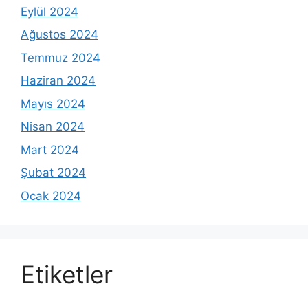
Eylül 2024
Ağustos 2024
Temmuz 2024
Haziran 2024
Mayıs 2024
Nisan 2024
Mart 2024
Şubat 2024
Ocak 2024
Etiketler