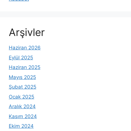
Arşivler
Haziran 2026
Eylül 2025
Haziran 2025
Mayıs 2025
Şubat 2025
Ocak 2025
Aralık 2024
Kasım 2024
Ekim 2024