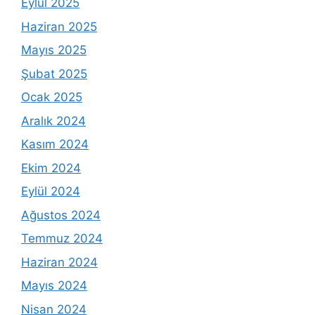
Eylül 2025
Haziran 2025
Mayıs 2025
Şubat 2025
Ocak 2025
Aralık 2024
Kasım 2024
Ekim 2024
Eylül 2024
Ağustos 2024
Temmuz 2024
Haziran 2024
Mayıs 2024
Nisan 2024