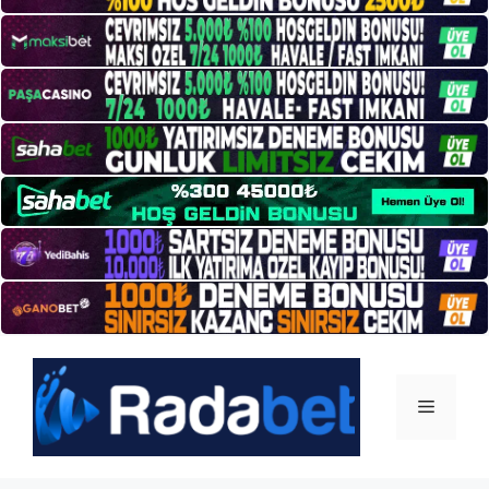
İçeriğe
atla
Menü