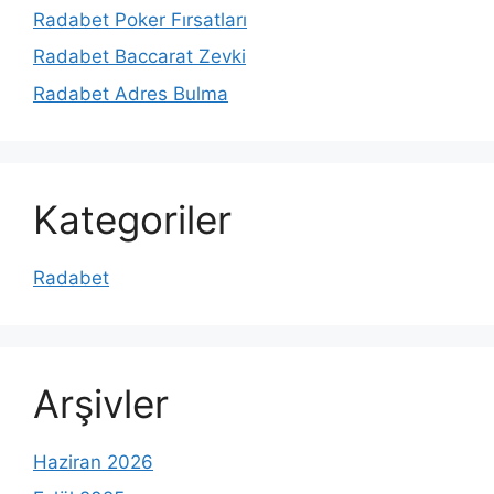
Radabet Poker Fırsatları
Radabet Baccarat Zevki
Radabet Adres Bulma
Kategoriler
Radabet
Arşivler
Haziran 2026