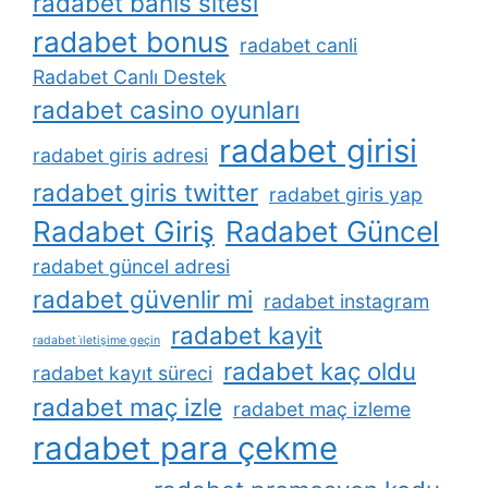
radabet bahis sitesi
radabet bonus
radabet canli
Radabet Canlı Destek
radabet casino oyunları
radabet girisi
radabet giris adresi
radabet giris twitter
radabet giris yap
Radabet Giriş
Radabet Güncel
radabet güncel adresi
radabet güvenlir mi
radabet instagram
radabet kayit
radabet i̇letişime geçin
radabet kaç oldu
radabet kayıt süreci
radabet maç izle
radabet maç izleme
radabet para çekme