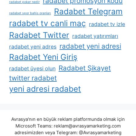
radabet promosyon kodu
radabet poker nedir
Radabet Telegram
radabet spor bahis oranları
radabet tv canli maç
radabet tv izle
Radabet Twitter
radabet yatırımları
radabet yeni adresi
radabet yeni adres
Radabet Yeni Giriş
Radabet Şikayet
radabet üyesi olun
twitter radabet
yeni adresi radabet
Avrasya'nın en büyük reklam platformunda olmak için
Microsoft Teams:
reklam@avrasyamarketing.com
adresimizden veya Telegram: @Avrasyamarketing