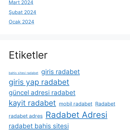
Mart 2024
Şubat 2024
Ocak 2024
Etiketler
giris radabet
bahis sitesi radabet
giris yap radabet
güncel adresi radabet
kayit radabet
mobil radabet
Radabet
Radabet Adresi
radabet adres
radabet bahis sitesi