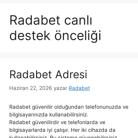
Radabet canlı
destek önceliği
Radabet Adresi
Haziran 22, 2026
yazar
Radabet
Radabet güvenilir olduğundan telefonunuzda ve
bilgisayarınızda kullanabilirsiniz.
Radabet güvenilirdir ve telefonlarda ve
bilgisayarlarda iyi çalışır. Her iki cihazda da
kullanabilirsiniz. Bu sisteme güvenebilirsiniz