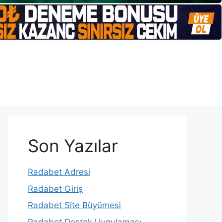
Son Yazılar
Radabet Adresi
Radabet Giriş
Radabet Site Büyümesi
Radabet Destek Uygulaması