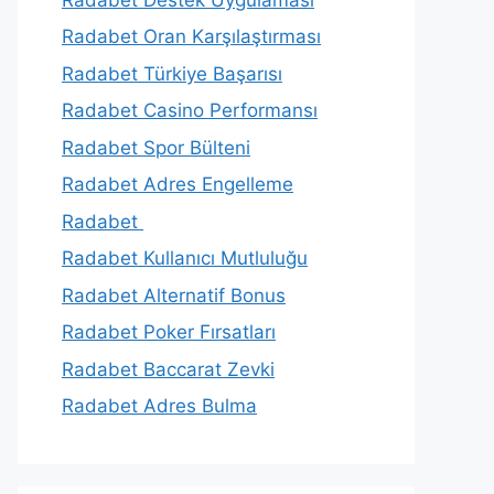
Radabet Oran Karşılaştırması
Radabet Türkiye Başarısı
Radabet Casino Performansı
Radabet Spor Bülteni
Radabet Adres Engelleme
Radabet
Radabet Kullanıcı Mutluluğu
Radabet Alternatif Bonus
Radabet Poker Fırsatları
Radabet Baccarat Zevki
Radabet Adres Bulma