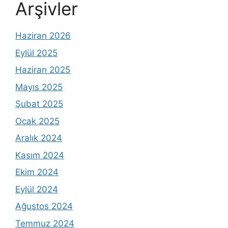
Arşivler
Haziran 2026
Eylül 2025
Haziran 2025
Mayıs 2025
Şubat 2025
Ocak 2025
Aralık 2024
Kasım 2024
Ekim 2024
Eylül 2024
Ağustos 2024
Temmuz 2024