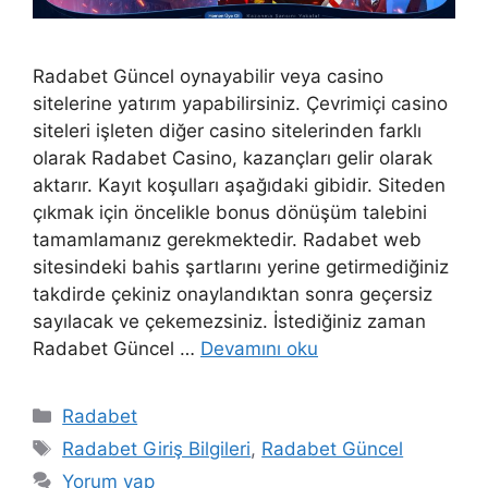
Radabet Güncel oynayabilir veya casino
sitelerine yatırım yapabilirsiniz. Çevrimiçi casino
siteleri işleten diğer casino sitelerinden farklı
olarak Radabet Casino, kazançları gelir olarak
aktarır. Kayıt koşulları aşağıdaki gibidir. Siteden
çıkmak için öncelikle bonus dönüşüm talebini
tamamlamanız gerekmektedir. Radabet web
sitesindeki bahis şartlarını yerine getirmediğiniz
takdirde çekiniz onaylandıktan sonra geçersiz
sayılacak ve çekemezsiniz. İstediğiniz zaman
Radabet Güncel …
Devamını oku
Kategoriler
Radabet
Etiketler
Radabet Giriş Bilgileri
,
Radabet Güncel
Yorum yap