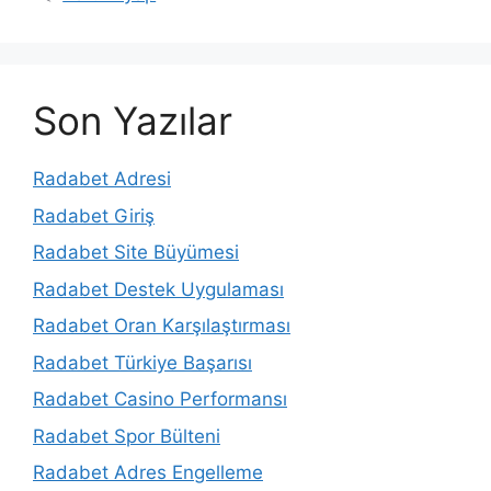
Son Yazılar
Radabet Adresi
Radabet Giriş
Radabet Site Büyümesi
Radabet Destek Uygulaması
Radabet Oran Karşılaştırması
Radabet Türkiye Başarısı
Radabet Casino Performansı
Radabet Spor Bülteni
Radabet Adres Engelleme