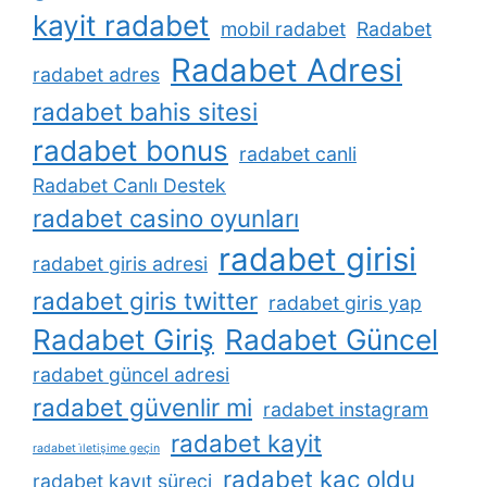
kayit radabet
mobil radabet
Radabet
Radabet Adresi
radabet adres
radabet bahis sitesi
radabet bonus
radabet canli
Radabet Canlı Destek
radabet casino oyunları
radabet girisi
radabet giris adresi
radabet giris twitter
radabet giris yap
Radabet Giriş
Radabet Güncel
radabet güncel adresi
radabet güvenlir mi
radabet instagram
radabet kayit
radabet i̇letişime geçin
radabet kaç oldu
radabet kayıt süreci