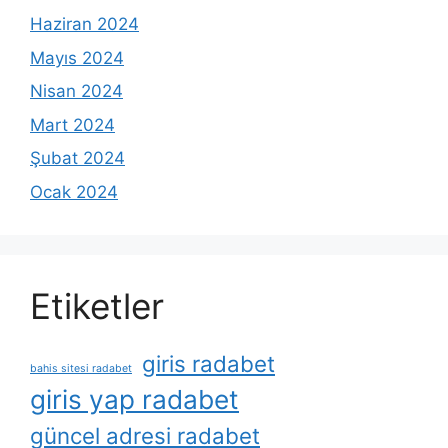
Haziran 2024
Mayıs 2024
Nisan 2024
Mart 2024
Şubat 2024
Ocak 2024
Etiketler
giris radabet
bahis sitesi radabet
giris yap radabet
güncel adresi radabet