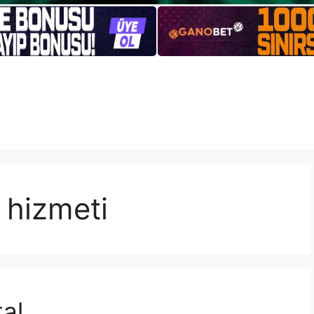
 hizmeti
al