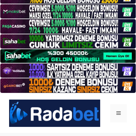
İçeriğe
atla
Menü