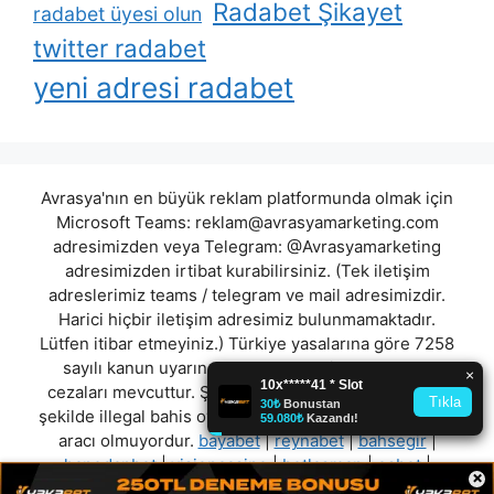
Radabet Şikayet
radabet üyesi olun
twitter radabet
yeni adresi radabet
Avrasya'nın en büyük reklam platformunda olmak için
Microsoft Teams:
reklam@avrasyamarketing.com
adresimizden veya Telegram: @Avrasyamarketing
adresimizden irtibat kurabilirsiniz. (Tek iletişim
adreslerimiz teams / telegram ve mail adresimizdir.
Harici hiçbir iletişim adresimiz bulunmamaktadır.
Lütfen itibar etmeyiniz.) Türkiye yasalarına göre 7258
sayılı kanun uyarınca yasa dışı bahis oynamanın
cezaları mevcuttur. Şu an bulunduğunuz site hiç bir
şekilde illegal bahis oyunları oynatmıyor ve oynamaya
aracı olmuyordur.
bayabet
|
reynabet
|
bahsegir
|
hanedanbet
|
visioncasino
|
betlasman
|
esbet
|
×
routebet