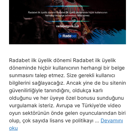
Radabet ilk üyelik dönemi Radabet ilk üyelik
döneminde hiçbir kullanıcının herhangi bir belge
sunmasını talep etmez. Size gerekli kullanıcı
bilgilerini sağlayacağız. Ancak yine de bu sitenin
güvenilirliğiyle tanındığını, oldukça karlı
olduğunu ve her üyeye özel bonusu sunduğunu
vurgulamak isteriz. Avrupa ve Türkiye’de video
oyun sektörünün önde gelen oyuncularından biri
olup, çok sayıda lisans ve politikayı …
Devamını
oku