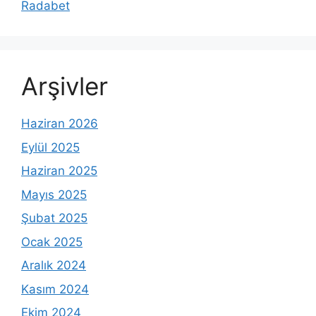
Radabet
Arşivler
Haziran 2026
Eylül 2025
Haziran 2025
Mayıs 2025
Şubat 2025
Ocak 2025
Aralık 2024
Kasım 2024
Ekim 2024