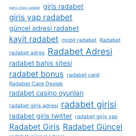
giris radabet
bahis sitesi radabet
giris yap radabet
güncel adresi radabet
kayit radabet
mobil radabet
Radabet
Radabet Adresi
radabet adres
radabet bahis sitesi
radabet bonus
radabet canli
Radabet Canlı Destek
radabet casino oyunları
radabet girisi
radabet giris adresi
radabet giris twitter
radabet giris yap
Radabet Giriş
Radabet Güncel