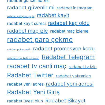
radabet güncel adresi
radabet güvenlir mi
radabet instagram
radabet kayit
radabet i̇letişime geçin
radabet kaç oldu
radabet kayıt süreci
radabet maç izle
radabet maç izleme
radabet para çekme
radabet promosyon kodu
radabet poker nedir
Radabet Telegram
radabet spor bahis oranları
radabet tv canli maç
radabet tv izle
Radabet Twitter
radabet yatırımları
radabet yeni adresi
radabet yeni adres
Radabet Yeni Giriş
Radabet Şikayet
radabet üyesi olun