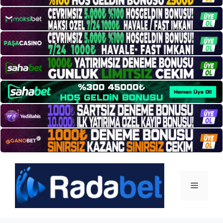
İçeriğe
atla
Menü