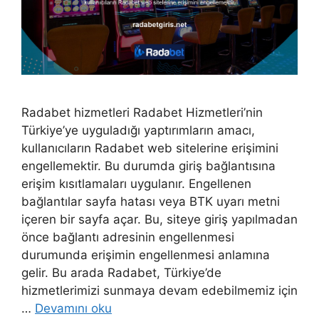
Radabet hizmetleri Radabet Hizmetleri’nin
Türkiye’ye uyguladığı yaptırımların amacı,
kullanıcıların Radabet web sitelerine erişimini
engellemektir. Bu durumda giriş bağlantısına
erişim kısıtlamaları uygulanır. Engellenen
bağlantılar sayfa hatası veya BTK uyarı metni
içeren bir sayfa açar. Bu, siteye giriş yapılmadan
önce bağlantı adresinin engellenmesi
durumunda erişimin engellenmesi anlamına
gelir. Bu arada Radabet, Türkiye’de
hizmetlerimizi sunmaya devam edebilmemiz için
…
Devamını oku