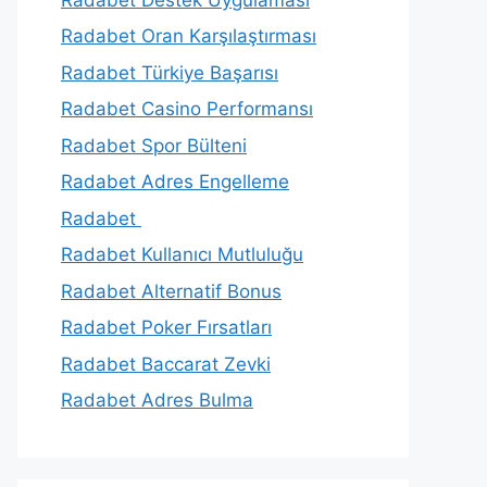
Radabet Oran Karşılaştırması
Radabet Türkiye Başarısı
Radabet Casino Performansı
Radabet Spor Bülteni
Radabet Adres Engelleme
Radabet
Radabet Kullanıcı Mutluluğu
Radabet Alternatif Bonus
Radabet Poker Fırsatları
Radabet Baccarat Zevki
Radabet Adres Bulma