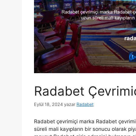
Radabet Çevrimi
Eylül 18, 2024
yazar
Radabet
Radabet çevrimiçi marka Radabet çevrimiç
süreli mali kayıpların bir sonucu olarak p