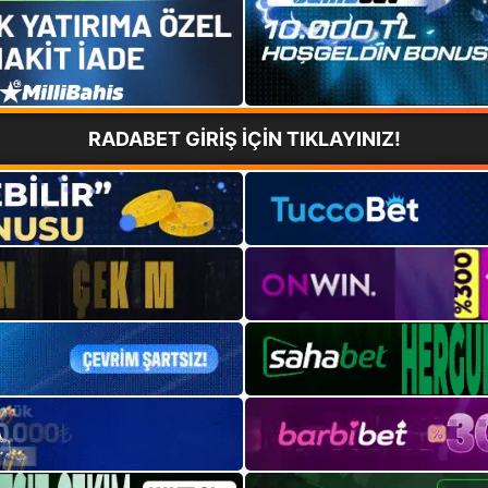
RADABET GİRİŞ İÇİN TIKLAYINIZ!