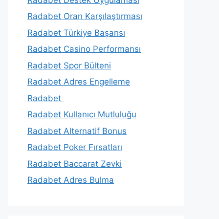
Radabet Oran Karşılaştırması
Radabet Türkiye Başarısı
Radabet Casino Performansı
Radabet Spor Bülteni
Radabet Adres Engelleme
Radabet
Radabet Kullanıcı Mutluluğu
Radabet Alternatif Bonus
Radabet Poker Fırsatları
Radabet Baccarat Zevki
Radabet Adres Bulma