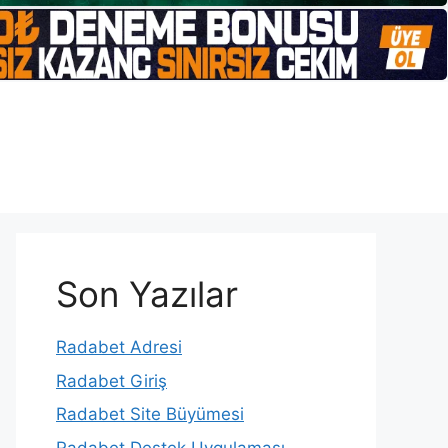
Son Yazılar
Radabet Adresi
Radabet Giriş
Radabet Site Büyümesi
Radabet Destek Uygulaması