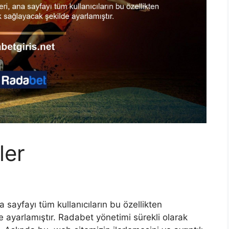
ler
a sayfayı tüm kullanıcıların bu özellikten
ayarlamıştır. Radabet yönetimi sürekli olarak